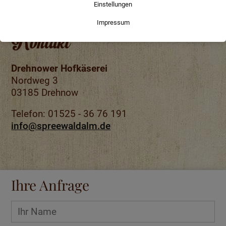
Kontakt
Drehnower Hofkäserei
Nordweg 3
03185 Drehnow
Telefon: 01525 - 36 76 191
info
@
spreewaldalm
.
de
Ihre Anfrage