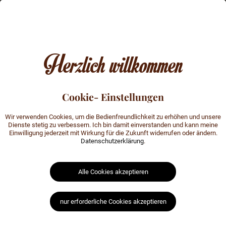
Standort in Google Maps
ansehen
Hier können Sie sich den Standort unseres Hofladens in
Google Maps anzeigen lassen.
Dafür ist es notwendig, Ihre IP-Adresse an Google
weiterzugeben. Möglicherweise werden auch Cookies auf
Ihrem Computer gesetzt.Wenn Sie damit einverstanden
sind, klicken Sie bitte auf den folgenden Button. Sie
können Ihre Einwilligung jederzeit mit Wirkung für die
Zukunft widerrufen. Weitere Information zu Google Maps
finden Sie in der
Datenschutzerklärung
.
Standort in Google Maps anzeigen